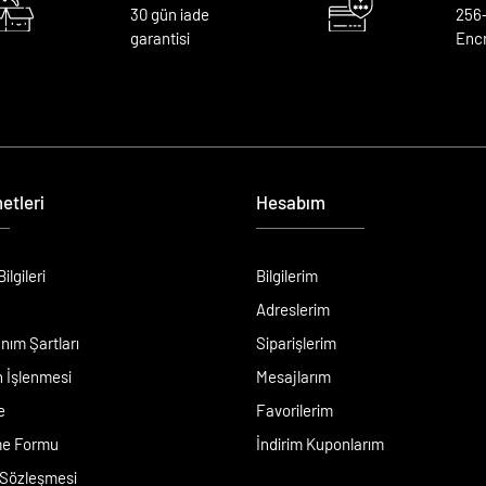
30 gün iade
256
garantisi
Enc
etleri
Hesabım
lgileri
Bilgilerim
Adreslerim
anım Şartları
Siparişlerim
in İşlenmesi
Mesajlarım
e
Favorilerim
rme Formu
İndirim Kuponlarım
 Sözleşmesi