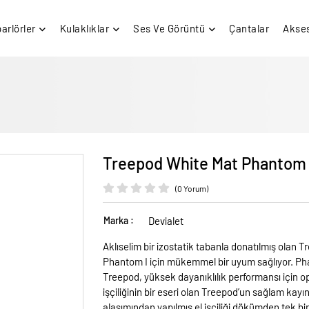
arlörler
Kulaklıklar
Ses Ve Görüntü
Çantalar
Akses
Treepod White Mat Phantom I 
(0 Yorum)
Marka :
Devialet
Aklıselim bir izostatik tabanla donatılmış olan 
Phantom I için mükemmel bir uyum sağlıyor. Phan
Treepod, yüksek dayanıklılık performansı için o
işçiliğinin bir eseri olan Treepod’un sağlam kayı
alaşımından yapılmış el işçiliği dökümden tek bir 