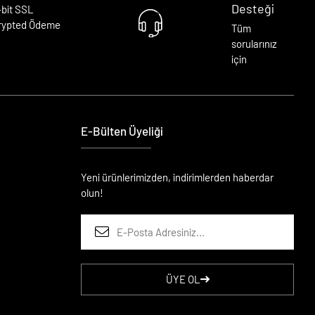
Desteği
-bit SSL
rypted Ödeme
Tüm
sorularınız
için
E-Bülten Üyeliği
Yeni ürünlerimizden, indirimlerden haberdar
olun!
ÜYE OL