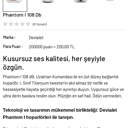
Phantom I 108 Db
(0 Yorum)
Marka :
Devialet
Para Puan :
200000 puan = 200,00 TL
Kusursuz ses kalitesi, her şeyiyle
özgün.
Phantom I 108 dB, Uzaktan Kumandası ile en üst düzey bağlantılı
hoparlör. I. Sınıf Titanyum tweeter'ın akıl almaz bir netlik ve
hassasiyetle hayata geçirdiği her ayrıntıyı duyun. Uygunsuz güce ve
ultra derin baslara teslim olun. Müziğin en saf hali. Ödün vermeden.
Teknoloji ve tasarımın mükemmel birlikteliği: Devialet
Phantom I hoparlörleri ile tanışın.