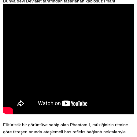
Dünya devi Devialet tarafından tasarlanan kablosuz Phant
Fütüristik bir görüntüye sahip olan Phantom I, müziğinizin ritmine
göre titreşen anında ateşlemeli bas refleks bağlantı noktalarıyla