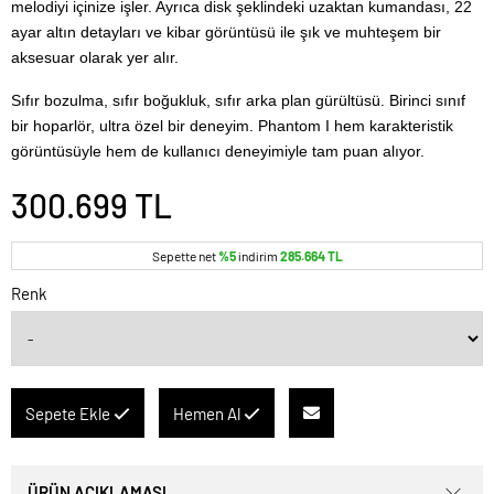
melodiyi içinize işler. Ayrıca disk şeklindeki uzaktan kumandası, 22
ayar altın detayları ve kibar görüntüsü ile şık ve muhteşem bir
aksesuar olarak yer alır.
Sıfır bozulma, sıfır boğukluk, sıfır arka plan gürültüsü. Birinci sınıf
bir hoparlör, ultra özel bir deneyim. Phantom I hem karakteristik
görüntüsüyle hem de kullanıcı deneyimiyle tam puan alıyor.
300.699 TL
Sepette net
%5
indirim
285.664 TL
Renk
Sepete Ekle
Hemen Al
ÜRÜN AÇIKLAMASI