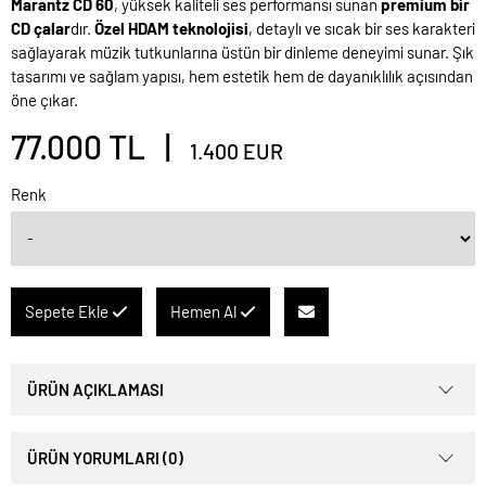
Marantz CD 60
, yüksek kaliteli ses performansı sunan
premium bir
CD çalar
dır.
Özel HDAM teknolojisi
, detaylı ve sıcak bir ses karakteri
sağlayarak müzik tutkunlarına üstün bir dinleme deneyimi sunar. Şık
tasarımı ve sağlam yapısı, hem estetik hem de dayanıklılık açısından
öne çıkar.
77.000 TL |
1.400 EUR
Renk
Sepete Ekle
Hemen Al
ÜRÜN AÇIKLAMASI
ÜRÜN YORUMLARI (0)