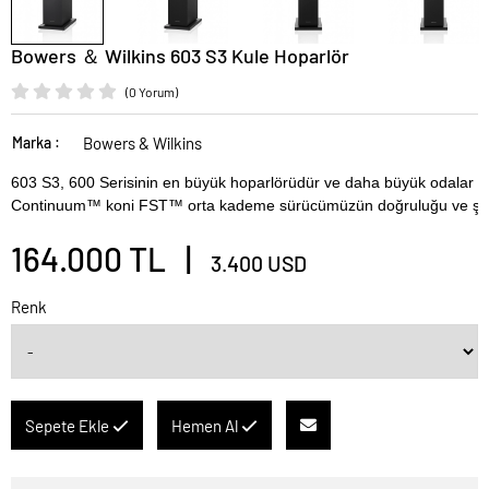
Bowers ＆ Wilkins 603 S3 Kule Hoparlör
(0 Yorum)
Marka :
Bowers & Wilkins
603 S3, 600 Serisinin en büyük hoparlörüdür ve daha büyük odalar ve 
Continuum™ koni FST™ orta kademe sürücümüzün doğruluğu ve şeffafl
164.000 TL |
3.400 USD
Renk
Sepete Ekle
Hemen Al